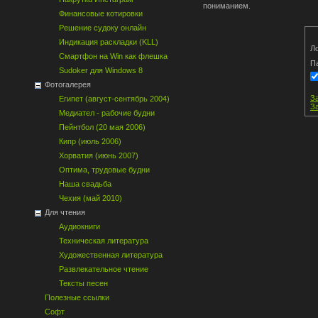
пониманием.
Финансовые котировки
Решение судоку онлайн
Индикация раскладки (KLL)
Ло
Смартфон на Win как флешка
П
Sudoker для Windows 8
Фотогалерея
З
Египет (август-сентябрь 2004)
З
Медиател - рабочие будни
Пейнтбол (20 мая 2006)
Кипр (июль 2006)
Хорватия (июнь 2007)
Оптима, трудовые будни
Наша свадьба
Чехия (май 2010)
Для чтения
Аудиокниги
Техническая литература
Художественная литература
Развлекательное чтение
Тексты песен
Полезные ссылки
Софт