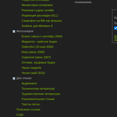
пониманием.
Финансовые котировки
Решение судоку онлайн
Индикация раскладки (KLL)
Ло
Смартфон на Win как флешка
П
Sudoker для Windows 8
Фотогалерея
З
Египет (август-сентябрь 2004)
З
Медиател - рабочие будни
Пейнтбол (20 мая 2006)
Кипр (июль 2006)
Хорватия (июнь 2007)
Оптима, трудовые будни
Наша свадьба
Чехия (май 2010)
Для чтения
Аудиокниги
Техническая литература
Художественная литература
Развлекательное чтение
Тексты песен
Полезные ссылки
Софт