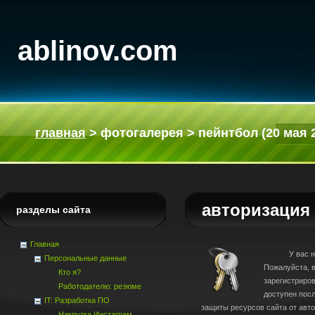
ablinov.com
главная
>
фотогалерея
>
пейнтбол (20 мая 
авторизация
разделы сайта
Главная
У вас недос
Персональные данные
Пожалуйста, в
Кто я?
зарегистриро
Работодателю: резюме
доступен пос
IT: Разработка ПО
защиты ресурсов сайта от авт
Накрутка Инстаграм