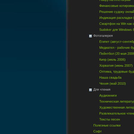
Финансовые котировк
Решение судоку онла
Индикация раскладки 
Смартфон на Win как
Sudoker для Windows 
Фотогалерея
Египет (август-сентяб
Медиател - рабочие б
Пейнтбол (20 мая 200
Кипр (июль 2006)
Хорватия (июнь 2007)
Оптима, трудовые бу
Наша свадьба
Чехия (май 2010)
Для чтения
Аудиокниги
Техническая литерату
Художественная лите
Развлекательное чтен
Тексты песен
Полезные ссылки
Софт