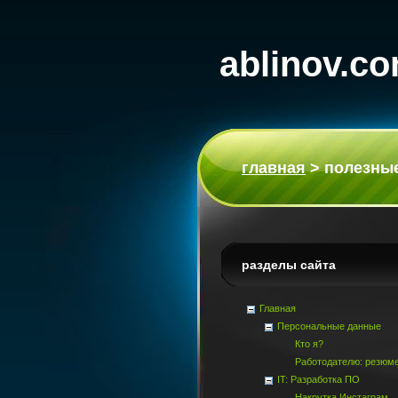
ablinov.c
главная
>
полезны
разделы сайта
Главная
Персональные данные
Кто я?
Работодателю: резюм
IT: Разработка ПО
Накрутка Инстаграм