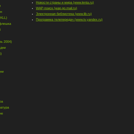
Новости страны и мира (www.lenta.ru)
и
WAP-поиск (wap.go.mail.ru)
йн
Электронная библиотека (www.lib.ru)
(KLL)
Программа телепередач (www.tv.yandex.ru)
 флешка
8
рь 2004)
удни
6)
дни
ра
ратура
ие