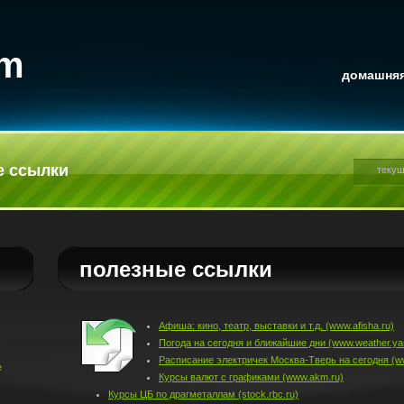
om
домашняя
е ссылки
текущ
полезные ссылки
Афиша: кино, театр, выставки и т.д. (www.afisha.ru)
Погода на сегодня и ближайшие дни (www.weather.ya
Расписание электричек Москва-Тверь на сегодня (ww
е
Курсы валют с графиками (www.akm.ru)
Курсы ЦБ по драгметаллам (stock.rbc.ru)