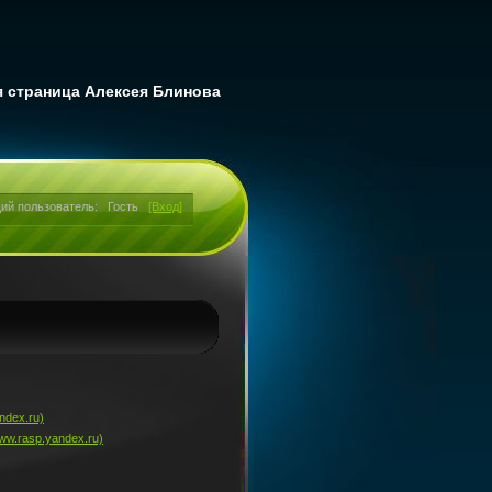
 страница Алексея Блинова
ий пользователь:
Гость
[Вход]
ndex.ru)
w.rasp.yandex.ru)